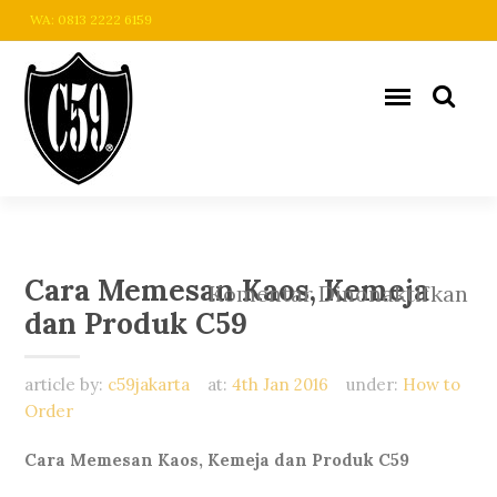
WA: 0813 2222 6159
Cara Memesan Kaos, Kemeja
pa
Komentar Dinonaktifkan
dan Produk C59
Ca
Me
Ka
article by:
c59jakarta
at:
4th Jan 2016
under:
How to
Ke
Order
da
Pr
Cara Memesan Kaos, Kemeja dan Produk C59
C5