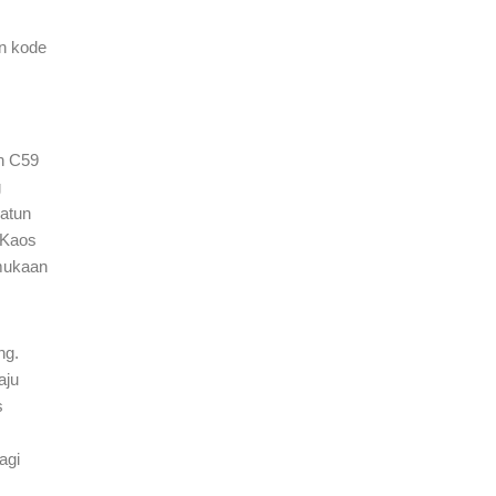
Oblong
Custom
n kode
Made
C59
Jakarta
n C59
g
atun
 Kaos
mukaan
ng.
aju
s
agi