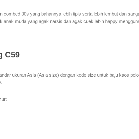
un combed 30s yang bahannya lebih tipis serta lebih lembut dan sang
ok anak muda yang agak narsis dan agak cuek lebih happy menggun
g C59
ndar ukuran Asia (Asia size) dengan kode size untuk baju kaos pol
.
mur: