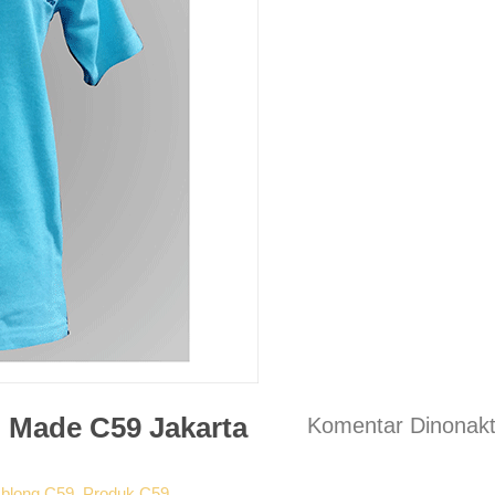
 Made C59 Jakarta
Komentar Dinonakt
blong C59
,
Produk C59