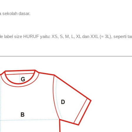
a sekolah dasar.
abel size HURUF yaitu: XS, S, M, L, XL dan XXL (= 3L), seperti t