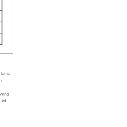
ertama
n
, yang
yani