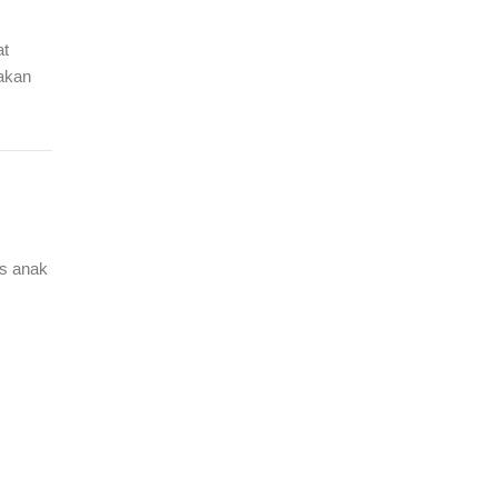
at
akan
os anak