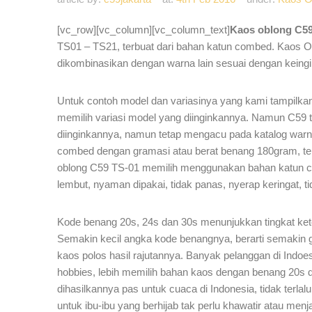
[vc_row][vc_column][vc_column_text]
Kaos oblong C5
TS01 – TS21, terbuat dari bahan katun combed. Kaos Ob
dikombinasikan dengan warna lain sesuai dengan keing
Untuk contoh model dan variasinya yang kami tampilk
memilih variasi model yang diinginkannya. Namun C59 
diinginkannya, namun tetap mengacu pada katalog war
combed dengan gramasi atau berat benang 180gram, terdi
oblong C59 TS-01 memilih menggunakan bahan katun 
lembut, nyaman dipakai, tidak panas, nyerap keringat, t
Kode benang 20s, 24s dan 30s menunjukkan tingkat kete
Semakin kecil angka kode benangnya, berarti semakin g
kaos polos hasil rajutannya. Banyak pelanggan di Indoe
hobbies, lebih memilih bahan kaos dengan benang 20s d
dihasilkannya pas untuk cuaca di Indonesia, tidak terlalu 
untuk ibu-ibu yang berhijab tak perlu khawatir atau men