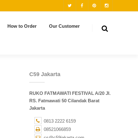
How to Order
Our Customer
C59 Jakarta
RUKO FATMAWATI FESTIVAL A/20 Jl.
RS. Fatmawati 50 Cilandak Barat
Jakarta
0813 2222 6159
08521066859
cs@c59jakarta.com