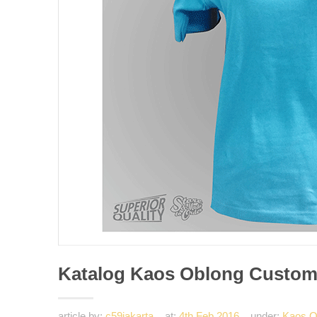
Katalog Kaos Oblong Custom
article by:
c59jakarta
at:
4th Feb 2016
under:
Kaos O