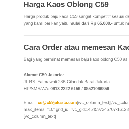
Harga Kaos Oblong C59
Harga produk baju kaos C59 sangat kompetitif sesuai d
yang kami berikan yaitu
mulai dari Rp 65.000,-
untuk
m
Cara Order atau memesan Ka
Bagi yang berminat memesan baju kaos oblong C59 asli
Alamat C59 Jakarta:
Jl. RS. Fatmawati 28B Cilandak Barat Jakarta
HP/SMS/WA:
0813 2222 6159 / 08521066859
Email :
cs@c59jakarta.com
[/vc_column_text][/vc_col
max_items=”10″ grid_id=”vc_gid:1454597245707-16128a
[vc_column_text]
Tags: C59 Jakarta, kaos c59, harga kao
pakaian murah, baju murah, jual kaos polos, belanja baju