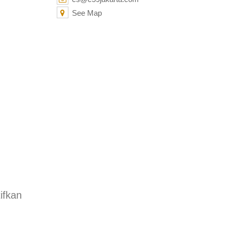
See Map
pada
ifkan
Katalog
Kaos