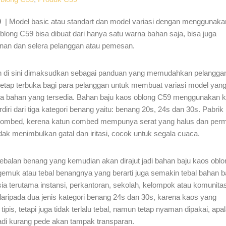
9
| Model basic atau standart dan model variasi dengan menggunaka
long C59 bisa dibuat dari hanya satu warna bahan saja, bisa juga
inan dan selera pelanggan atau pemesan.
an di sini dimaksudkan sebagai panduan yang memudahkan pelangga
tetap terbuka bagi para pelanggan untuk membuat variasi model yan
na bahan yang tersedia. Bahan baju kaos oblong C59 menggunakan k
ri dari tiga kategori benang yaitu: benang 20s, 24s dan 30s. Pabrik
combed, kerena katun combed mempunya serat yang halus dan per
idak menimbulkan gatal dan iritasi, cocok untuk segala cuaca.
balan benang yang kemudian akan dirajut jadi bahan baju kaos oblo
emuk atau tebal benangnya yang berarti juga semakin tebal bahan b
sia terutama instansi, perkantoran, sekolah, kelompok atau komunita
aripada dua jenis kategori benang 24s dan 30s, karena kaos yang
tipis, tetapi juga tidak terlalu tebal, namun tetap nyaman dipakai, apal
jadi kurang pede akan tampak transparan.