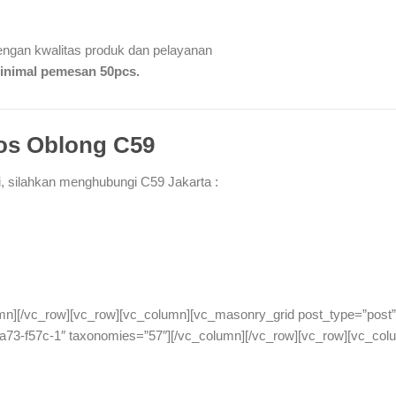
engan kwalitas produk dan pelayanan
inimal pemesan 50pcs.
os Oblong C59
, silahkan menghubungi C59 Jakarta :
umn][/vc_row][vc_row][vc_column][vc_masonry_grid post_type=”post”
73-f57c-1″ taxonomies=”57″][/vc_column][/vc_row][vc_row][vc_col
s c59, grosir kaos polos, t-shirt polos, baju branded anak murah, gro
 online, grosir pakaian, grosir kaos murah, grosir kaos c59, baju onli